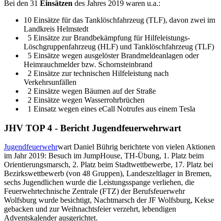
Bei den 31
Einsätzen
des Jahres 2019 waren u.a.:
10 Einsätze für das Tanklöschfahrzeug (TLF), davon zwei im
Landkreis Helmstedt
5 Einsätze zur Brandbekämpfung für Hilfeleistungs-
Löschgruppenfahrzeug (HLF) und Tanklöschfahrzeug (TLF)
5 Einsätze wegen ausgelöster Brandmeldeanlagen oder
Heimrauchmelder bzw. Schornsteinbrand
2 Einsätze zur technischen Hilfeleistung nach
Verkehrsunfällen
2 Einsätze wegen Bäumen auf der Straße
2 Einsätze wegen Wasserrohrbrüchen
1 Einsatz wegen eines eCall Notrufes aus einem Tesla
JHV TOP 4 - Bericht Jugendfeuerwehrwart
Jugendfeuerwehr
wart Daniel Bührig berichtete von vielen Aktionen
im Jahr 2019: Besuch im JumpHouse, TH-Übung, 1. Platz beim
Orientierungsmarsch, 2. Platz beim Stadtwettbewerbe, 17. Platz bei
Bezirkswettbewerb (von 48 Gruppen), Landeszeltlager in Bremen,
sechs Jugendlichen wurde die Leistungsspange verliehen, die
Feuerwehrtechnische Zentrale (FTZ) der Berufsfeuerwehr
Wolfsburg wurde besichtigt, Nachtmarsch der JF Wolfsburg, Kekse
gebacken und zur Weihnachtsfeier verzehrt, lebendigen
Adventskalender ausgerichtet.