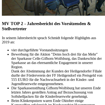
MV TOP 2 - Jahresbericht des Vorsitzenden &
Stellvertreter
In seinem Jahresbericht sprach Schmidt folgende Highlights aus
2019 an:
vier durchgeführte Vorstandssitzungen
Bewerbung für die Aktion "Deins hoch drei für das Mehr"
der Sparkasse Celle-Gifhorn-Wolfsburg, das Dankeschön der
Sparkasse an das ehrenamtliche Engagement in unserer
Region.
Dank der Abstimmung der Kunden der Heiligendorfer Filiale
durfte der Förderverein der FF Heiligendorf ein Preisgeld von
555 EURO für die Nachwuchsarbeit in der Kinder- und
Jugendfeuerwehr entgegennehmen.
Die Sparkassenstiftung Gifhorn/Wolfsburg hat unseren Ende
letzten Jahres gestellten Antrag auf Bezuschussung von
Softshelljacken für die Kinderfeuerwehr genehmigt.
Beim Klinkenputzen waren Ende Oktober einige
Kamerad*en erfolgreich im Neubaugebiet Hasenmorgen