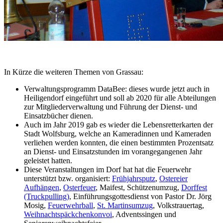
In Kürze die weiteren Themen von Grassau:
Verwaltungsprogramm DataBee: dieses wurde jetzt auch in
Heiligendorf eingeführt und soll ab 2020 für alle Abteilungen
zur Mitgliederverwaltung und Führung der Dienst- und
Einsatzbücher dienen.
Auch im Jahr 2019 gab es wieder die Lebensretterkarten der
Stadt Wolfsburg, welche an Kameradinnen und Kameraden
verliehen werden konnten, die einen bestimmten Prozentsatz
an Dienst- und Einsatzstunden im vorangegangenen Jahr
geleistet hatten.
Diese Veranstaltungen im Dorf hat hat die Feuerwehr
unterstützt bzw. organisiert:
Frühjahrsputz
,
Ostereier
Aufhängen
,
Osterfeuer
, Maifest, Schützenumzug,
Dorffest
(Truckpulling)
, Einführungsgottesdienst von Pastor Dr. Jörg
Mosig,
Feuerwehrball
,
St. Martinsumzug
, Volkstrauertag,
Weihnachtspäckchenkonvoi
, Adventssingen und