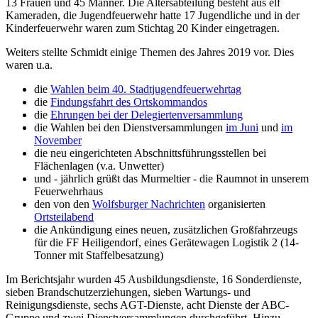
13 Frauen und 45 Männer. Die Altersabteilung besteht aus elf
Kameraden, die Jugendfeuerwehr hatte 17 Jugendliche und in der
Kinderfeuerwehr waren zum Stichtag 20 Kinder eingetragen.
Weiters stellte Schmidt einige Themen des Jahres 2019 vor. Dies
waren u.a.
die
Wahlen beim 40. Stadtjugendfeuerwehrtag
die
Findungsfahrt des Ortskommandos
die
Ehrungen bei der Delegiertenversammlung
die Wahlen bei den Dienstversammlungen
im Juni
und
im
November
die neu eingerichteten Abschnittsführungsstellen bei
Flächenlagen (v.a. Unwetter)
und - jährlich grüßt das Murmeltier - die Raumnot in unserem
Feuerwehrhaus
den von den
Wolfsburger Nachrichten
organisierten
Ortsteilabend
die Ankündigung eines neuen, zusätzlichen Großfahrzeugs
für die FF Heiligendorf, eines Gerätewagen Logistik 2 (14-
Tonner mit Staffelbesatzung)
Im Berichtsjahr wurden 45 Ausbildungsdienste, 16 Sonderdienste,
sieben Brandschutzerziehungen, sieben Wartungs- und
Reinigungsdienste, sechs AGT-Dienste, acht Dienste der ABC-
Gruppe und zwei Dienstversammlungen durchgeführt. Hinzu