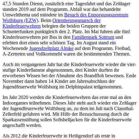
47,5 Stunden Dienst, zusätzlich eine Tagesfahrt und das Zeltlager
standen 2019 auf dem Programm. Abfall war das behandelte
Umweltthema und mündete im
Besuch des Entsorgungszentrum
Wolfsburg (EZW)
. Beim
Orientierungsmarsch der
Kinderfeuerwehren
belegten die beiden Gruppen der
Schunterfunken punktgleich den 2. Platz. Im Mai fuhren alle fünf
Kinderfeuerwehren per Bus in den
Familienpark Sottrum
und
erlebten dort einen sehr schönen Tag. Im August stand ein
Wochenende
Jugendzeltplatz Almke
auf dem Programm. Freibad,
A-Zertreten und Vollkornmehl waren die bestimmenden Themen.
Auch im vergangenen Jahr hat die Kinderfeuerwehr wieder die vier-
stufige Kinderflamme abgenommen, drei Kinder durften ihr
erworbenes Wissen bei der Abnahme des Brandfloh beweisen. Ende
November dann haben 14 Kinder am Jahresabschluss der
Jugendfeuerwehr Wolfsburg im Delphinpalast teilgenommen.
Im Jahr 2020 werden die Kinderfeuerwehren das erste mal an den
Indoorgames teilnehmen. Dieses Jahr steht auch wieder ein Zeltlager
der Jugendfeuerwehr Wolfsburg an, zu dem im Juli nach Clausthal-
Zellerfeld gefahren wird. Mit Hilfe der Bezuschussung durch die
Sparkassenstiftung sollen Softshelljacken für die Kinderfeuerwehr
angeschafft werden.
Als 2012 die Kinderfeuerwehr in Heiligendorf als erste in