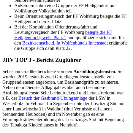
Seniorenweihnachtsfeier
Außerdem nahm eine Gruppe der FF Heiligendorf am
Wolfsburger Volkstriathlon teil
Beim Orientierungsmarsch der FF Wolfsburg belegte die FF
Heiligendorf den 3. Platz
Bei der Kombination Orientierungsfahrt und
Leistungsvergleich der FF Wolfsburg
belegte die FF
Heiligendorf jeweils Platz 1
und qualifizierte sich somit für
den
Bezirksentscheid. In Wolfenbüttels Innenstadt
erkämpfte
die Gruppe sich dann Platz 22.
JHV TOP 3 - Bericht Zugführer
Sebastian Gradtke berichtete von den
Ausbildungsdiensten
. So
wurden 2019 erstmals zwei Grundlagendienste anstelle von
Gruppendiensten angeboten, um Basishandgriffe zu trainieren.
Neben dem Dienste-Alltag gab es aber auch besondere
Ausbildungsdienste Sehr beeindruckend und herausfordernd war
z.B. der
Besuch der Gasbrand-Übungsanlage
der LSW in
Westerholz im Februar. Im September übte der Löschzug Süd auf
einer Landwirtschaft in Waldhof (drei Vermisste auf einem
brennenden Heuboden) und im November gab es eine
Führungskräfteweiterbildung des Löschzuges Süd mit Begehung
des Tabaluga Kinderhauses in Neindorf.