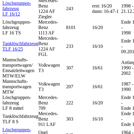
Mercedes-
Löschgruppen-
Benz
erst: 16/20
1998 -
fahrzeug
243
1224 AF
dann: 16-47-1
21.12
LF 16/12
Ziegler
Löschgruppen-
Mercedes-
Ende 
fahrzeug
Benz
8101
16/20
-
LF 16 TS
1113 AF
1998
Mercedes-
Ende 
Tanklöschfahrzeug
Benz
233
16/10
-
TLF 16/25
1224 AF
09.20
FGL
Mannschafts-
Anfan
transportwagen/
Volkwagen
307
16/61
1990 -
Einsatzleitwagen
T3
2002
MTW/ELW
Mannschafts-
Volkwagen
1987 -
transportwagen
207
16/61
T3
1990
MTW
Löschgruppen-
Mercedes-
Ende 
fahrzeug
Benz
222
16/20
-
LF 8 mittel
709
Ende 
Mercedes-
Ende 
Tanklöschfahrzeug
Benz
303
16/10
-
TLF 8 S
911 LAF
Ende 
Löschgruppen-
Opel
1964 -