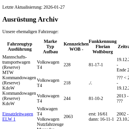
Letzte Aktualisierung: 2026-01-27
Ausrüstung Archiv
Unsere ehemaligen Fahrzeuge:
Marke
Funkkennung
Fahrzeugtyp
Kennzeichen
Typ
Florian
Zeit
Ausführung
WOB -
Aufbau
Wolfsburg
Mannschafts-
19.12
transportwagen
Volkswagen
228
81-17-1
-
(Reserve)
T4
Ende 
MTW
Kommandowagen
??? < 
Volkswagen
(Reserve)
218
./.
-
T4
KdoW
19.12
Kommandowagen
Volkswagen
2013 -
(Reserve)
244
81-10-2
T4
???
KdoW
Volkwagen
Einsatzleitwagen
T4
erst: 16/61
2002 -
2063
ELW 1
Volkswagen
dann: 16-11-1
23.10
Nutzfahrzeuge